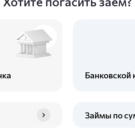
Хотите погасить заём?
нка
Банковской 
Займы по с