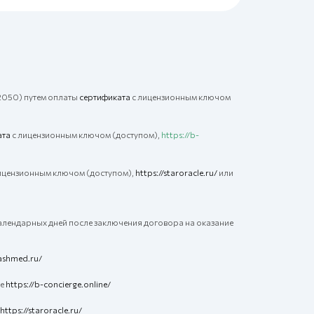
050) путем оплаты
сертификата
с лицензионным ключом
ата
с лицензионным ключом (доступом),
https://b-
ицензионным ключом (доступом),
https://staroracle.ru/
или
календарных дней после заключения договора на оказание
cashmed.ru/
те
https://b-concierge.online/
https://staroracle.ru/