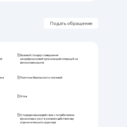
Подать обращение
Базовый стандарт совершения
ей
микрофинансовой организацией операций на
финансовом рынке
е в
Политика безопасности платежей
Устав
О порядке взаимодействия с потребителями
финансовых услуг в условиях действия мер
ограничительного характера