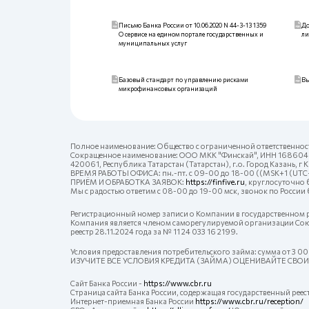
Письмо Банка России от 10.06.2020 N 44-3-13 1359
До
О сервисе на едином портале государственных и
ли
муниципальных услуг
Базовый стандарт по управлению рисками
Вы
микрофинансовых организаций
Полное наименование: Общество с ограниченной ответственно
Сокращенное наименование: ООО МКК "Финскай", ИНН 168604
420061, Республика Татарстан (Татарстан), г.о. Город Казань, г
ВРЕМЯ РАБОТЫ ОФИСА: пн.-пт. с 09-00 до 18-00 ((MSK+1 (UTC
ПРИЁМ И ОБРАБОТКА ЗАЯВОК:
https://finfive.ru
, круглосуточно 
Мы с радостью ответим с 08-00 до 19-00 мск, звонок по России
Регистрационный номер записи о Компании в государственном р
Компания является членом саморегулируемой организации Союз
реестр 28.11.2024 года за № 11 24 033 16 2199.
Условия предоставления потребительского займа: сумма от 3 000 
ИЗУЧИТЕ ВСЕ УСЛОВИЯ КРЕДИТА (ЗАЙМА) ОЦЕНИВАЙТЕ СВО
Сайт Банка России -
https://www.cbr.ru
Страница сайта Банка России, содержащая государственный ре
Интернет-приемная Банка России
https://www.cbr.ru/reception/