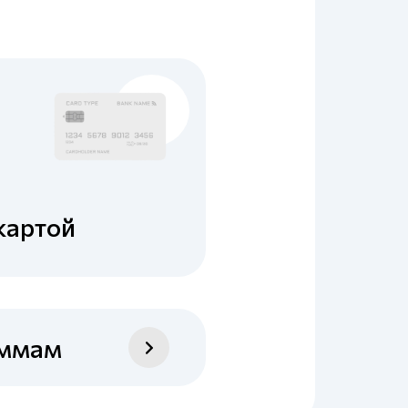
картой
уммам