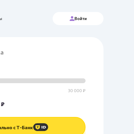
ы
Войти
ма
30 000 ₽
 ₽
льно с Т-Банк