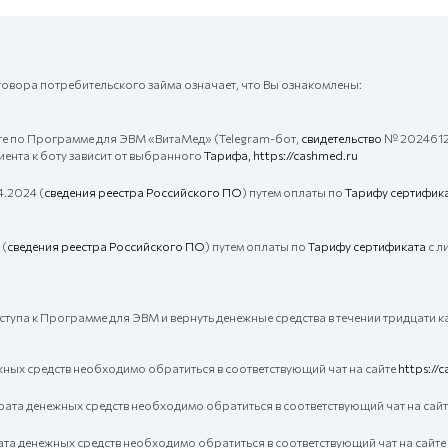
овора потребительского займа означает, что Вы ознакомлены:
е по Программе для ЭВМ «ВитаМед» (Telegram-бот,
свидетельство
№ 2024612
иента к боту зависит от выбранного
Тарифа,
https://cashmed.ru
4.2024 (
сведения реестра Российского ПО
) путем оплаты по
Тарифу
сертифик
 (
сведения реестра Российского ПО
) путем оплаты по
Тарифу
сертификата
с л
ступа к Программе для ЭВМ и вернуть денежные средства в течении тридцати 
ых средств необходимо обратиться в соответствующий чат на сайте
https://
ата денежных средств необходимо обратиться в соответствующий чат на сай
а денежных средств необходимо обратиться в соответствующий чат на сайте