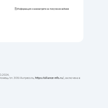
Информация о самозапрете на получение займов
0.2024.
помещ./эт. 308/Антресоль,
https://alliance-mfo.ru
), включена в