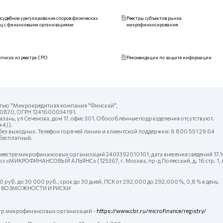
судебное урегулирование споров физических
Реестры субъектов рынка
ц с финансовыми организациями
микрофинансирования
писка из реестра СРО
Рекомендации по защите информации
стью "Микрокредитная компания "Финскай",
0870, ОГРН 1241600034191.
 Казань, ул Сеченова, дом 17, офис 301. Обособленные подразделения отсутствуют.
+4)).
без выходных. Телефон горячей линии и клиентской поддержки: 8 800 551 29 64
 бесплатный.
еестре микрофинансовых организаций 2403392010101, дата внесения сведений 17.1
 «МИКРОФИНАНСОВЫЙ АЛЬЯНС» (125367, г. Москва, пр-д Полесский, д. 16 стр. 1, 
руб. до 30 000 руб., срок до 30 дней, ПСК от 292,000 до 292,000 %, 0,8 % в день.
И ВОЗМОЖНОСТИ И РИСКИ
естр микрофинансовых организаций -
https://www.cbr.ru/microfinance/registry/