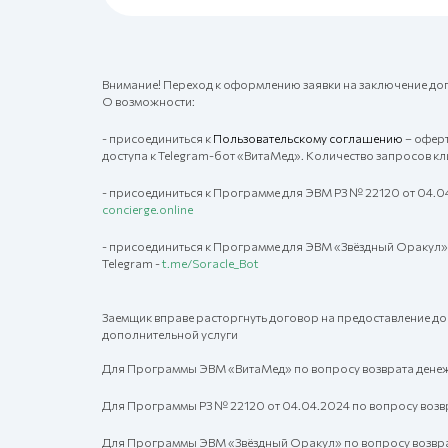
Внимание! Переход к оформлению заявки на заключение дог
О возможности:
- присоединиться к
Пользовательскому соглашению
– оферт
доступа к Telegram-бот «ВитаМед». Количество запросов кл
- присоединиться к Программе для ЭВМ РЗ № 22120 от 04.0
concierge.online
- присоединиться к Программе для ЭВМ «Звёздный Оракул»
Telegram -
t.me/Soracle_Bot
Заемщик вправе расторгнуть договор на предоставление до
дополнительной услуги
Для Программы ЭВМ «ВитаМед» по вопросу возврата денежн
Для Программы РЗ № 22120 от 04.04.2024 по вопросу возвр
Для Программы ЭВМ «Звёздный Оракул» по вопросу возврат