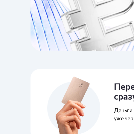
Пер
сраз
Деньги б
уже чер