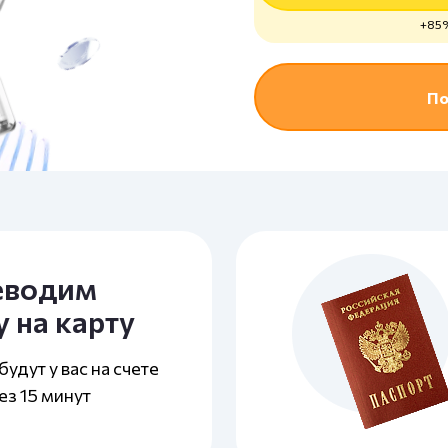
+85%
По
еводим
у на карту
удут у вас на счете
ез 15 минут