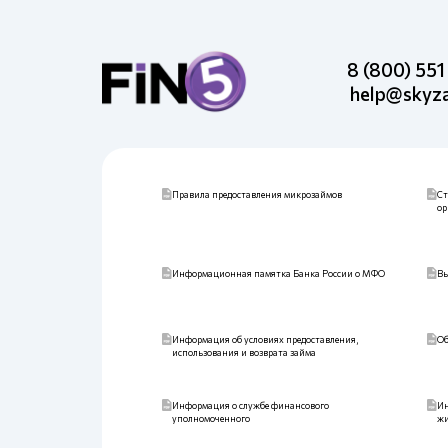
8 (800) 55
help@skyz
Правила предоставления микрозаймов
Ст
ор
Информационная памятка Банка России о МФО
Вы
Информация об условиях предоставления,
Об
использования и возврата займа
Информация о службе финансового
Ин
уполномоченного
жи